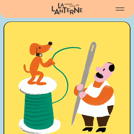
10月
4月
9月
3月
2025
8月
2月
2024
1月