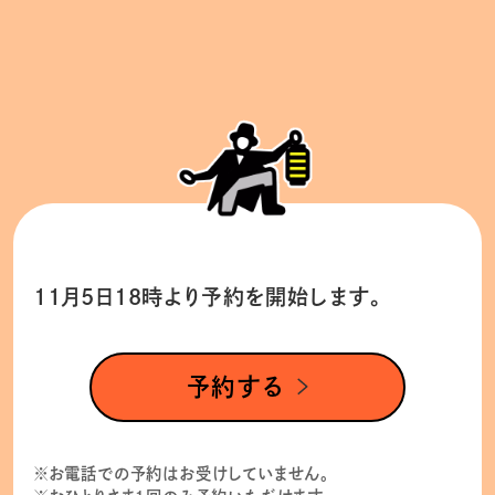
11月5日18時より予約を開始します。
予約する
※お電話での予約はお受けしていません。