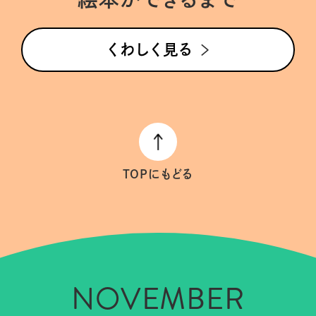
くわしく見る
TOPにもどる
NOVEMBER