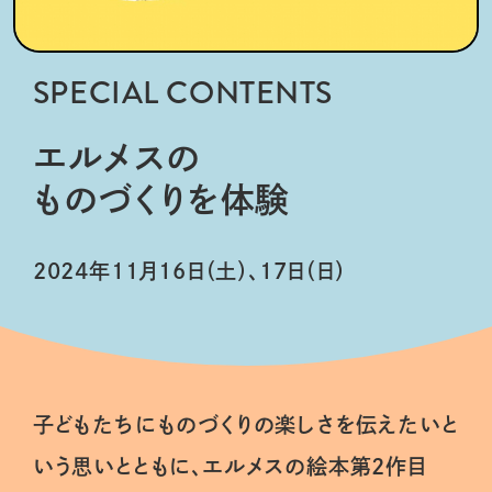
SPECIAL CONTENTS
エルメスの
ものづくりを体験
2024年11月16日（土）、17日（日）
ランタンエルメスとは
子どもたちにものづくりの楽しさを伝えたいと
いう思いとともに、エルメスの絵本第2作目