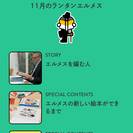
１１月のランタンエルメス
STORY
エルメスを編む人
SPECIAL CONTENTS
エルメスの新しい絵本ができ
るまで