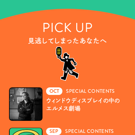
PICK UP
見逃してしまったあなたへ
OCT
SPECIAL CONTENTS
ウィンドウディスプレイの中の
エルメス劇場
SEP
SPECIAL CONTENTS