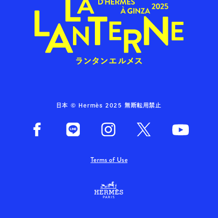
日本 © Hermès 2025 無断転用禁止
Terms of Use