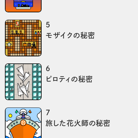
5
モザイクの秘密
6
ピロティの秘密
7
旅した花火師の秘密