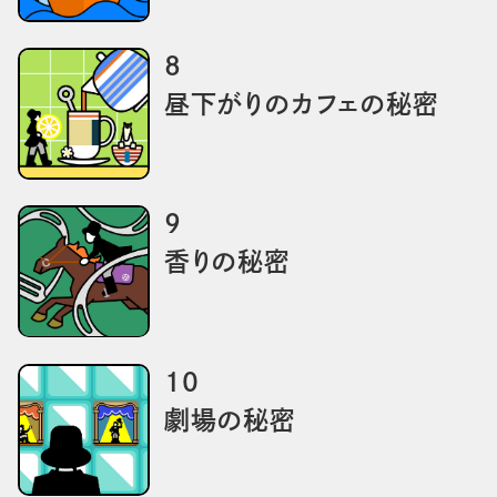
8
昼下がりのカフェの秘密
9
香りの秘密
10
劇場の秘密